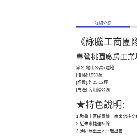
詳細介紹
《詠騰工商團
專營桃園廠房工業
案名:龜山公寓+建地
[價格]:1550萬
[坪數]:約23.12坪
[周邊]:壽山巖公園
★特色說明:
1.臨龜山區縱貫線，南來北往交
2.近未來捷運棕線
3.連同隔壁土地一起出售