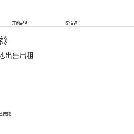
其他說明
發信詢問
隊》
地出售出租
通便捷