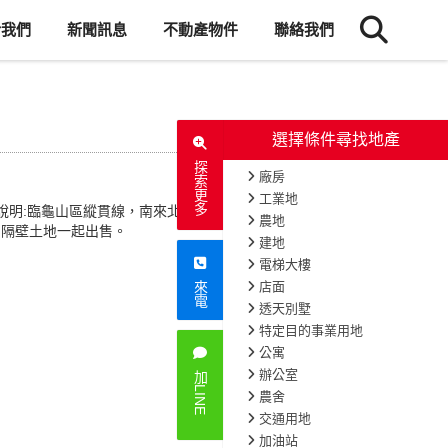
於我們
新聞訊息
不動產物件
聯絡我們
選擇條件尋找地產
探索更多
廠房
工業地
說明:臨龜山區縱貫線，南來北往
農地
同隔壁土地一起出售。
建地
電梯大樓
店面
來電
透天別墅
特定目的事業用地
公寓
辦公室
加LINE
農舍
交通用地
加油站