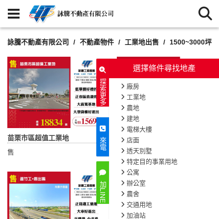
詠騰不動產有限公司
不動產物件
工業地出售
1500~3000坪
選擇條件尋找地產
探索更多
廠房
工業地
農地
建地
電梯大樓
苗栗市區超值工業地
市中心雙店面工業地
店面
來電
透天別墅
售
售
特定目的事業用地
公寓
辦公室
加LINE
農舍
交通用地
加油站