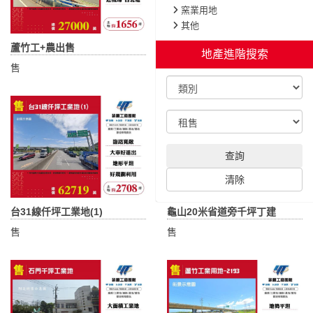
窯業用地
其他
蘆竹工+農出售
台31線仟坪工業地(2)
地產進階搜索
售
售
查詢
清除
台31線仟坪工業地(1)
龜山20米省道旁千坪丁建
售
售