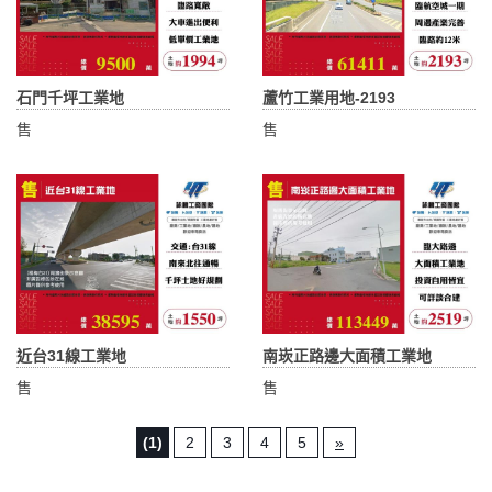
石門千坪工業地
蘆竹工業用地-2193
售
售
近台31線工業地
南崁正路邊大面積工業地
售
售
(1)
2
3
4
5
»