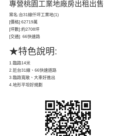
專營桃園工業地廠房出租出售
案名:台31線仟坪工業地(1)
[價格]:62719萬
[坪數]:約2708坪
[交通]: 66快速路
★特色說明:
1.臨路14米
2.近台31線、66快速道路
3.臨路寬敞、大車好進出
4.地形平坦好規劃