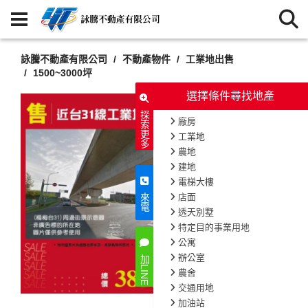
詠騰不動產有限公司
不動產物件
工業地出售
1500~3000坪
選擇條件尋找地產
探索更多
廠房
工業地
農地
建地
電梯大樓
店面
來電
透天別墅
特定目的事業用地
公寓
辦公室
加LINE
農舍
交通用地
加油站