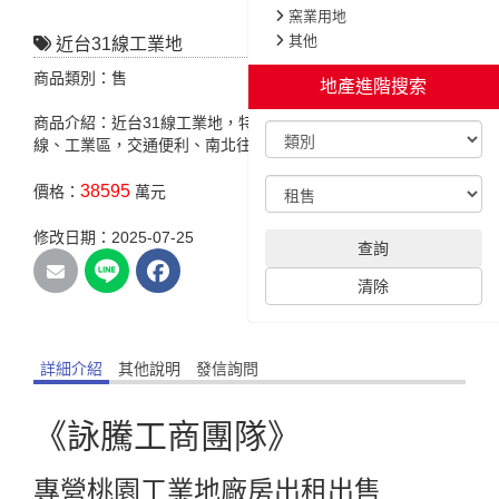
窯業用地
其他
近台31線工業地
商品類別：售
地產進階搜索
商品介紹：近台31線工業地，特色說明:臨路 約6米，周邊:台31
線、工業區，交通便利、南北往來通暢。
38595
價格：
萬元
修改日期：2025-07-25
查詢
清除
詳細介紹
其他說明
發信詢問
《詠騰工商團隊》
專營桃園工業地廠房出租出售