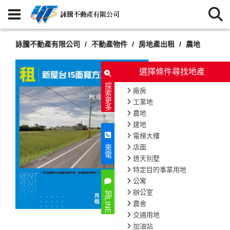
詠騰不動產有限公司
不動產物件
房地產出租
農地
選擇條件尋找地產
探索更多
廠房
工業地
農地
建地
電梯大樓
店面
來電
透天別墅
特定目的事業用地
公寓
辦公室
加LINE
農舍
交通用地
加油站