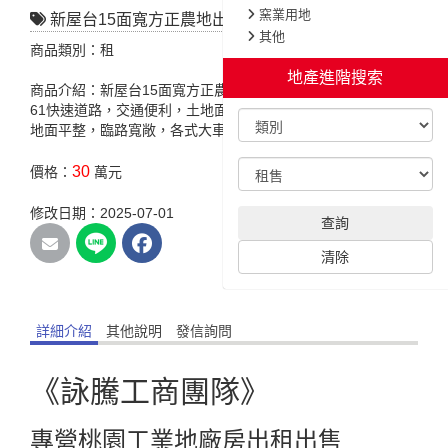
窯業用地
新屋台15面寬方正農地出租
其他
商品類別：租
地產進階搜索
商品介紹：新屋台15面寬方正農地出租，特色說明:近台15線、
61快速道路，交通便利，土地面寬縱深比例佳，有鋪設水泥，
地面平整，臨路寬敞，各式大車好進出。
30
價格：
萬元
修改日期：2025-07-01
查詢
清除
詳細介紹
其他說明
發信詢問
《詠騰工商團隊》
專營桃園工業地廠房出租出售