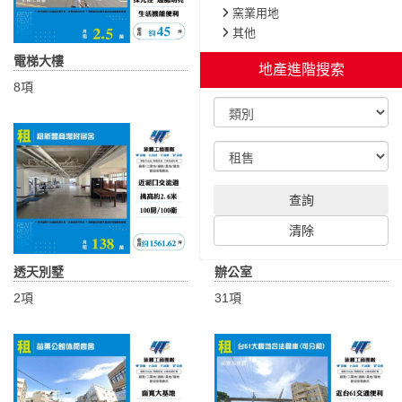
窯業用地
其他
電梯大樓
店面
地產進階搜索
8項
58項
查詢
清除
透天別墅
辦公室
2項
31項