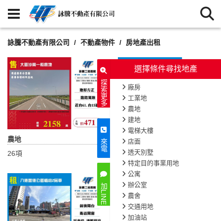
詠騰不動產有限公司
不動產物件
房地產出租
選擇條件尋找地產
探索更多
廠房
工業地
農地
建地
電梯大樓
農地
建地
店面
來電
透天別墅
26項
11項
特定目的事業用地
公寓
辦公室
加LINE
農舍
交通用地
加油站