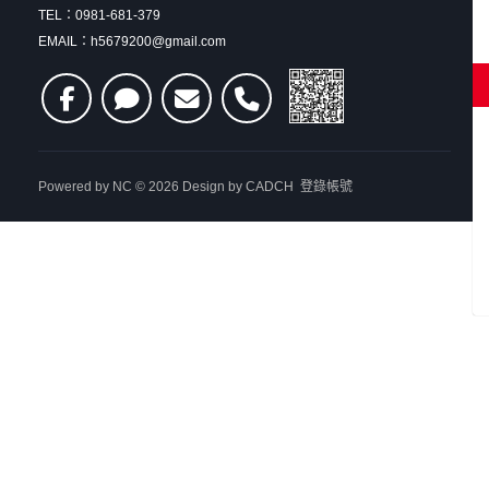
TEL：0981-681-379
EMAIL：h5679200@gmail.com
Powered by
NC
© 2026 Design by
CADCH
登錄帳號