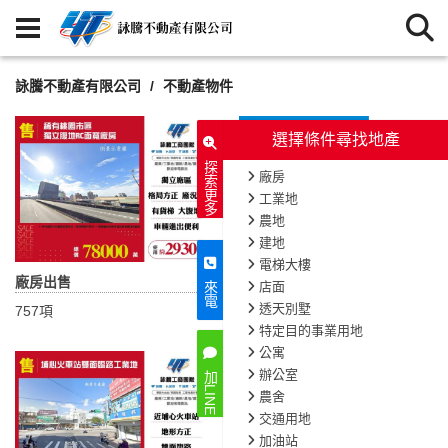
詠騰不動產有限公司
不動產物件
選擇條件尋找地產
探索更多
廠房
工業地
農地
建地
電梯大樓
廠房出售
廠房出租
店面
來電
透天別墅
757項
1205項
特定目的事業用地
公寓
辦公室
加LINE
農舍
交通用地
加油站