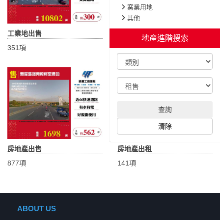
窯業用地
其他
工業地出售
工業地出租
地產進階搜索
351項
31項
查詢
清除
房地產出售
房地產出租
877項
141項
ABOUT US