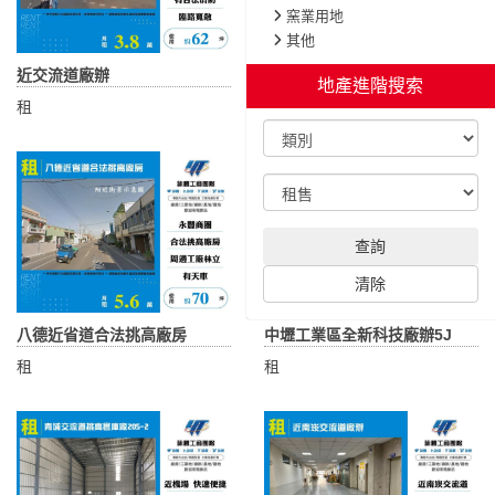
窯業用地
其他
近交流道廠辦
觀音RC倉儲廠房分租
地產進階搜索
租
租
查詢
清除
八德近省道合法挑高廠房
中壢工業區全新科技廠辦5J
租
租