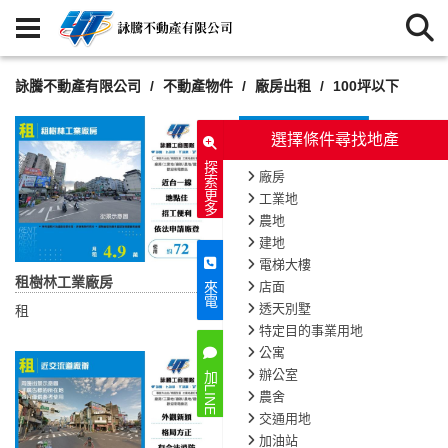
詠騰不動產有限公司
不動產物件
廠房出租
100坪以下
選擇條件尋找地產
探索更多
廠房
工業地
農地
建地
電梯大樓
租樹林工業廠房
中壢工業區全新優質廠辦
店面
來電
透天別墅
租
租
特定目的事業用地
公寓
辦公室
加LINE
農舍
交通用地
加油站