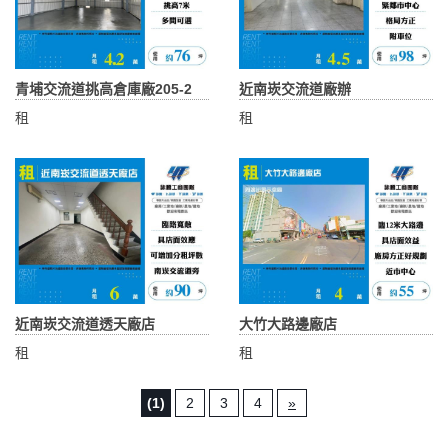
青埔交流道挑高倉庫廠205-2
近南崁交流道廠辦
租
租
近南崁交流道透天廠店
大竹大路邊廠店
租
租
(1)
2
3
4
»