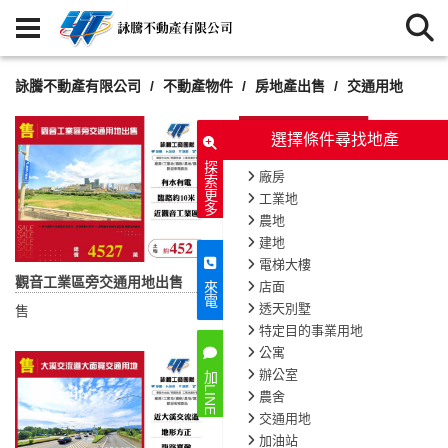
詠騰不動產有限公司
不動產物件
房地產出售
交通用地
選擇條件尋找地產
探索更多
廠房
工業地
農地
建地
電梯大樓
觀音工業區旁交通用地出售
高原交流道一般農交通用地(可分售)
店面
來電
透天別墅
售
售
特定目的事業用地
公寓
辦公室
加LINE
農舍
交通用地
加油站