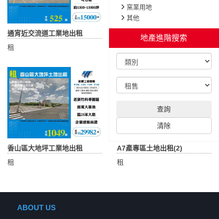
窯業用地
其他
通宵近交流道工業地出租
大竹重劃區買地送廠
地產進階搜索
租
售
查詢
清除
香山區大地坪工業地出租
A7產專區土地出租(2)
租
租
ABOUT US