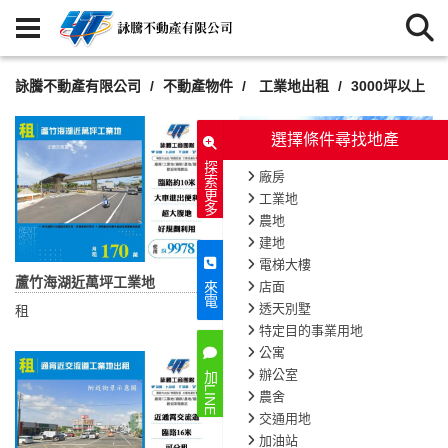
詠騰不動產有限公司
不動產物件
工業地出租
3000坪以上
選擇條件尋找地產
探索更多
廠房
工業地
農地
建地
電梯大樓
蘆竹海湖近萬坪工業地
大溪近交流道大面寬工業地
店面
來電
透天別墅
租
租
特定目的事業用地
公寓
辦公室
加LINE
農舍
交通用地
加油站