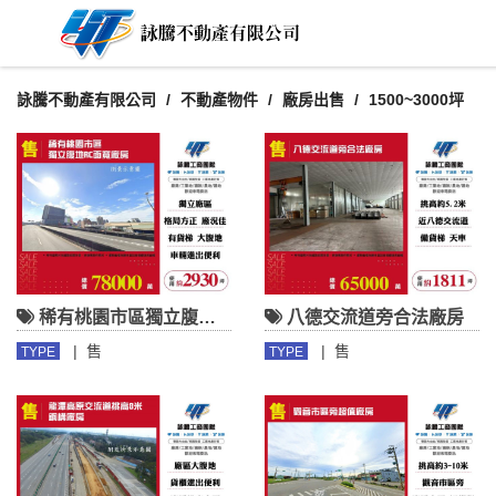
詠騰不動產有限公司
不動產物件
廠房出售
1500~3000坪
稀有桃園市區獨立腹地RC面寬廠房
八德交流道旁合法廠房
|
售
|
售
TYPE
TYPE