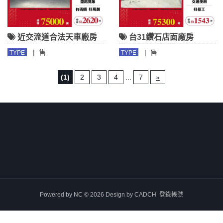
近交流道合法天車廠房
台31鑽石店面廠房
|
售
|
售
TYPE
TYPE
(1)
2
3
4
...
7
»
Powered by
NC
© 2026 Design by
CADCH
登錄帳號