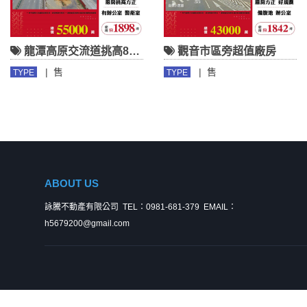
龍潭高原交流道挑高8米鋼構廠房
觀音市區旁超值廠房
|
售
|
售
TYPE
TYPE
ABOUT US
詠騰不動產有限公司
TEL：0981-681-379
EMAIL：
h5679200@gmail.com