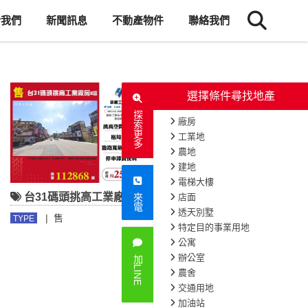
於我們
新聞訊息
不動產物件
聯絡我們
選擇條件尋找地產
探索更多
廠房
工業地
農地
建地
電梯大樓
台31碼頭挑高工業廠房B區
台31大腹地碼頭挑高廠房
店面
來電
透天別墅
|
售
|
售
TYPE
TYPE
特定目的事業用地
公寓
辦公室
加LINE
農舍
交通用地
加油站