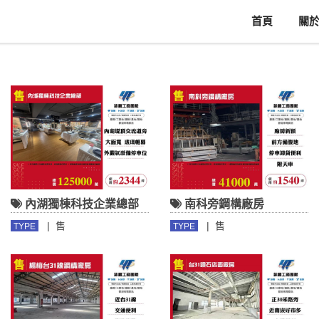
首頁
關
內湖獨棟科技企業總部
南科旁鋼構廠房
|
售
|
售
TYPE
TYPE