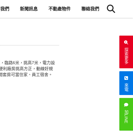
於我們
新聞訊息
不動產物件
聯絡我們
探索更多
，臨路6米，挑高7米，電力設
通便利廠房挑高方正，動線好規
間套房可當住家、員工宿舍。
來電
加LINE