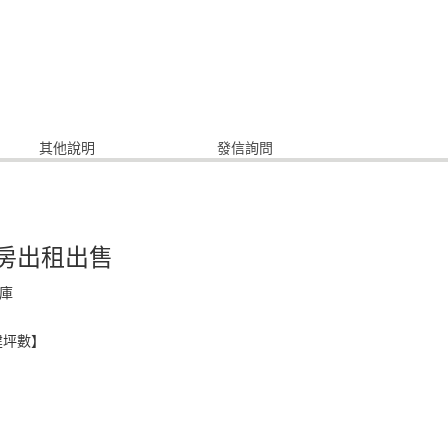
其他說明
發信詢問
房出租出售
庫
建坪數】