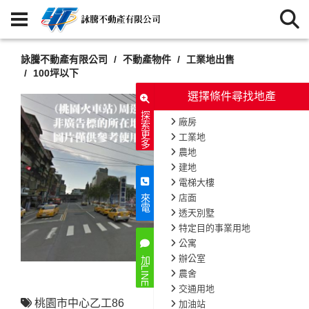
詠騰不動產有限公司
不動產物件
工業地出售
100坪以下
選擇條件尋找地產
探索更多
廠房
工業地
農地
建地
電梯大樓
店面
來電
透天別墅
特定目的事業用地
公寓
辦公室
加LINE
農舍
交通用地
桃園市中心乙工86
加油站