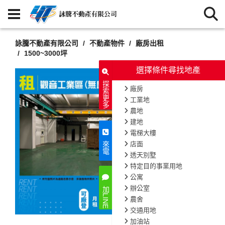
詠騰不動產有限公司
不動產物件
廠房出租
1500~3000坪
選擇條件尋找地產
探索更多
廠房
工業地
農地
建地
電梯大樓
店面
來電
透天別墅
特定目的事業用地
公寓
辦公室
加LINE
農舍
交通用地
加油站