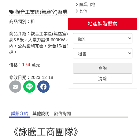
窯業用地
其他
觀音工業區(無塵室)廠房出租
商品類別：租
地產進階搜索
商品介紹：觀音工業區(無塵室)廠房出租，臨11米路，廠區挑
高5.5米，大電力設備:600KW，備有無塵室空間，正工業區
內，公共設施完善，近台15/台61快速道路，交通便捷，四通八
達。
174
價格：
萬元
查詢
修改日期：2023-12-18
清除
詳細介紹
其他說明
發信詢問
《詠騰工商團隊》