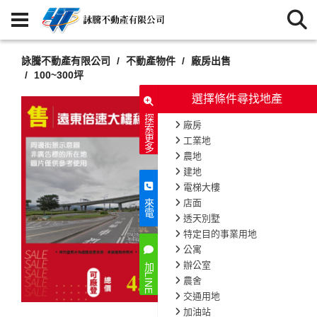
詠騰不動產有限公司
不動產物件
廠房出售
100~300坪
選擇條件尋找地產
探索更多
廠房
工業地
農地
建地
電梯大樓
店面
來電
透天別墅
特定目的事業用地
公寓
辦公室
加LINE
農舍
交通用地
加油站