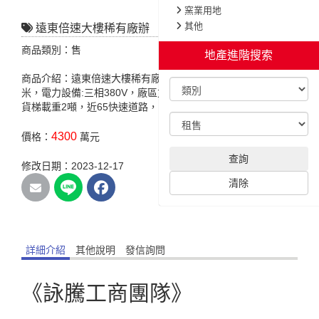
窯業用地
其他
遠東倍速大樓稀有廠辦
商品類別：售
地產進階搜索
商品介紹：遠東倍速大樓稀有廠辦，正臨20米路，廠區挑高3.6
米，電力設備:三相380V，廠區方正備有碼頭，方便卸貨停車，
貨梯載重2噸，近65快速道路，台一線，交通便利。
4300
價格：
萬元
查詢
修改日期：2023-12-17
清除
詳細介紹
其他說明
發信詢問
《詠騰工商團隊》