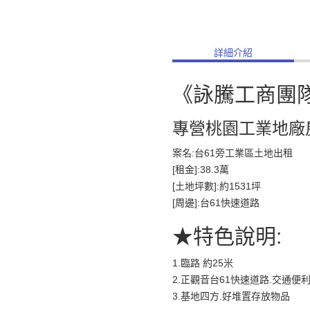
詳細介紹
《詠騰工商團
專營桃園工業地廠
案名:台61旁工業區土地出租
[租金]:38.3萬
[土地坪數]:約1531坪
[周邊]:台61快速道路
★特色說明:
1.臨路 約25米
2.正觀音台61快速道路.交通便
3.基地四方.好堆置存放物品