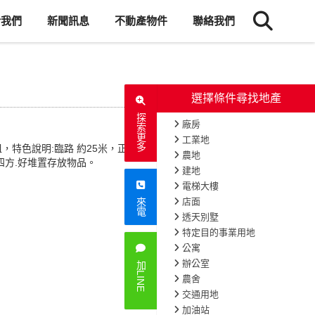
於我們
新聞訊息
不動產物件
聯絡我們
選擇條
探索更多
廠房
工業地
，特色說明:臨路 約25米，正觀
農地
四方.好堆置存放物品。
建地
電梯大樓
店面
來電
透天別墅
特定目的事
公寓
辦公室
加LINE
農舍
交通用地
加油站