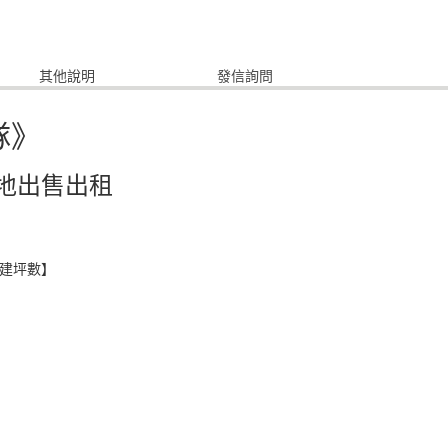
其他說明
發信詢問
隊》
地出售出租
增建坪數】