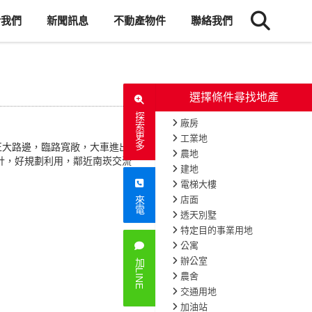
於我們
新聞訊息
不動產物件
聯絡我們
選擇條件尋找地產
探索更多
廠房
工業地
正大路邊，臨路寬敞，大車進出便
農地
設計，好規劃利用，鄰近南崁交流
建地
電梯大樓
店面
來電
透天別墅
特定目的事業用地
公寓
辦公室
加LINE
農舍
交通用地
加油站