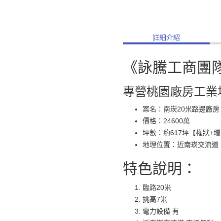
詳細介紹
《詠騰工商團
專營桃園廠房工業
案名：南崁20米路邊廠房
價格：24600萬
坪數：約617坪【權狀+
地理位置：近南崁交流道
特色說明：
臨路20米
挑高7米
電力設備 有