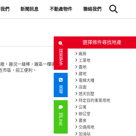
於我們
新聞訊息
不動產物件
聯絡我們
選擇條件尋找地產
探索更多
廠房
工業地
寬敞，廠況一級棒，廠區一樓挑高
農地
近市區，招工便利。
建地
電梯大樓
店面
來電
透天別墅
特定目的事業用地
公寓
辦公室
加LINE
農舍
交通用地
加油站