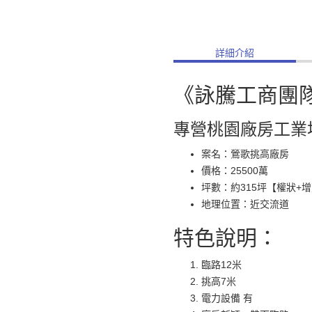
詳細介紹
《詠騰工商團
專營桃園廠房工業
案名：鶯歌挑高廠房
價格：25500萬
坪數：約315坪【權狀+
地理位置：近交流道
特色說明：
臨路12米
挑高7米
電力設備 有