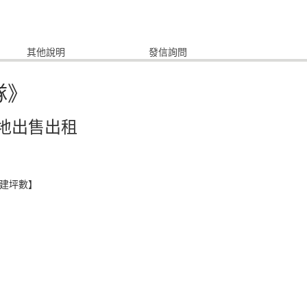
其他說明
發信詢問
隊》
地出售出租
增建坪數】