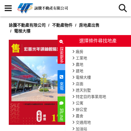
詠騰不動產有限公司
不動產物件
房地產出售
電梯大樓
選擇條件尋找地產
探索更多
廠房
工業地
農地
建地
電梯大樓
店面
來電
透天別墅
特定目的事業用地
公寓
辦公室
加LINE
農舍
交通用地
加油站