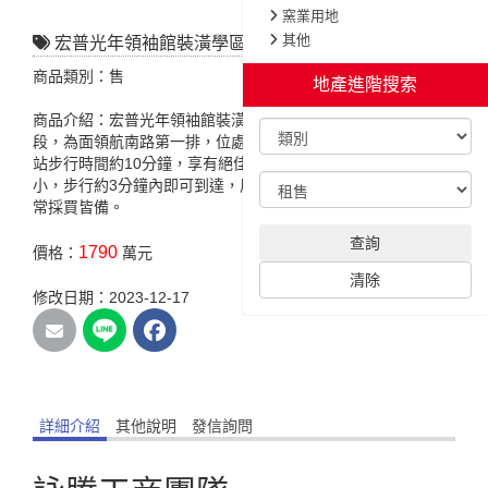
窯業用地
其他
宏普光年領袖館裝潢學區三房車
商品類別：售
地產進階搜索
商品介紹：宏普光年領袖館裝潢學區三房車，位於領航南路二
段，為面領航南路第一排，位處青埔特區核心區，至高鐵桃園
站步行時間約10分鐘，享有絕佳交通優勢，此外，鄰近青埔國
小，步行約3分鐘內即可到達，周邊生活機能，無論餐飲還是日
常採買皆備。
查詢
1790
價格：
萬元
清除
修改日期：2023-12-17
詳細介紹
其他說明
發信詢問