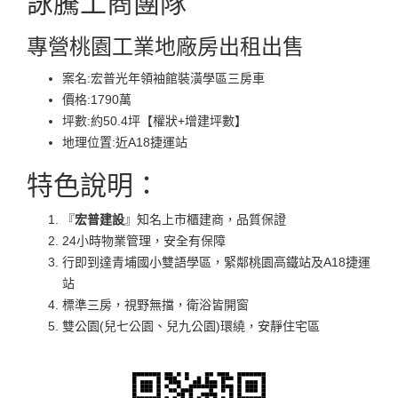
詠騰工商團隊
專營桃園工業地廠房出租出售
案名:宏普光年領袖館裝潢學區三房車
價格:1790萬
坪數:約50.4坪【權狀+增建坪數】
地理位置:近A18捷運站
特色說明：
『
宏普建設
』知名上市櫃建商，品質保證
24小時物業管理，安全有保障
行即到達青埔國小雙語學區，緊鄰桃園高鐵站及A18捷運
站
標準三房，視野無擋，衛浴皆開窗
雙公園(兒七公園、兒九公園)環繞，安靜住宅區