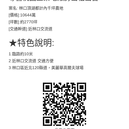
案名: 林口頂湖都計內千坪農地
[價格]:10644萬
[坪數]:約2770坪
[交通幹道]:近林口交流道
★特色說明:
1.臨路約10米
2.近林口交流道 交通方便
3.林口區近北120縣道，美麗華高爾夫球場