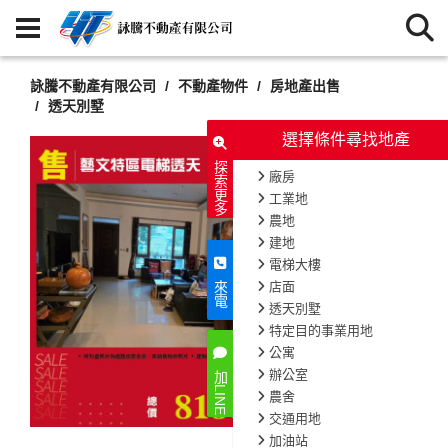
詠騰不動產有限公司
不動產物件
房地產出售
透天別墅
選擇
探索更多
廠房
工業地
農地
建地
電梯大
店面
來電
透天別
特定目
公寓
辦公室
加LINE
農舍
交通用
加油站