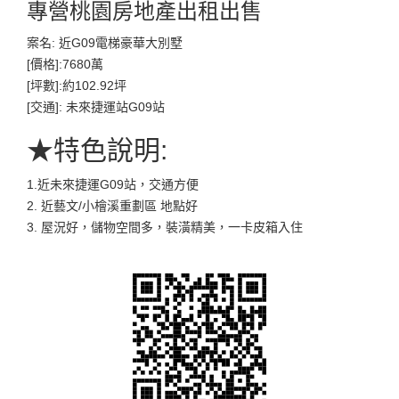
專營桃園房地產出租出售
案名: 近G09電梯豪華大別墅
[價格]:7680萬
[坪數]:約102.92坪
[交通]: 未來捷運站G09站
★特色說明:
1.近未來捷運G09站，交通方便
2. 近藝文/小檜溪重劃區 地點好
3. 屋況好，儲物空間多，裝潢精美，一卡皮箱入住