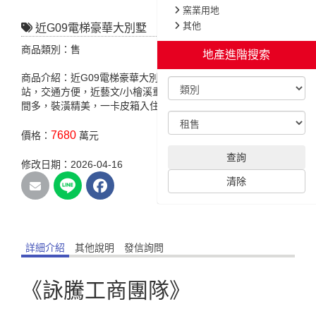
窯業用地
其他
近G09電梯豪華大別墅
商品類別：售
地產進階搜索
商品介紹：近G09電梯豪華大別墅，特色說明:近未來捷運G09
站，交通方便，近藝文/小檜溪重劃區 地點好，屋況好，儲物空
間多，裝潢精美，一卡皮箱入住。
7680
價格：
萬元
查詢
修改日期：2026-04-16
清除
詳細介紹
其他說明
發信詢問
《詠騰工商團隊》