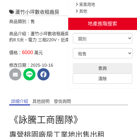
窯業用地
其他
蘆竹小坪數收租廠房
商品類別：售
地產進階搜索
商品介紹：蘆竹小坪數收租廠房，特色說明:臨路 約8米，挑高
約8.5米，電力 三相220V，近南崁交流道.交通便利。
6000
價格：
萬元
修改日期：2025-10-16
查詢
清除
詳細介紹
其他說明
發信詢問
《詠騰工商團隊》
專營桃園廠房工業地出售出租