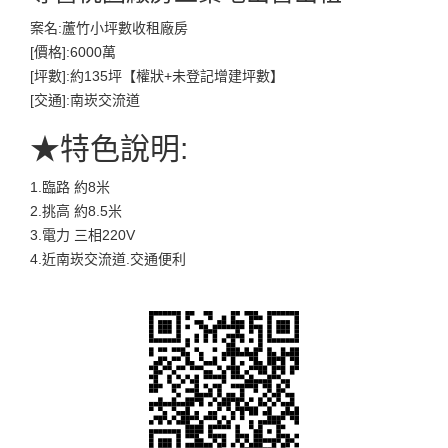
案名:蘆竹小坪數收租廠房
[價格]:6000萬
[坪數]:約135坪【權狀+未登記增建坪數】
[交通]:南崁交流道
★特色說明:
1.臨路 約8米
2.挑高 約8.5米
3.電力 三相220V
4.近南崁交流道.交通便利