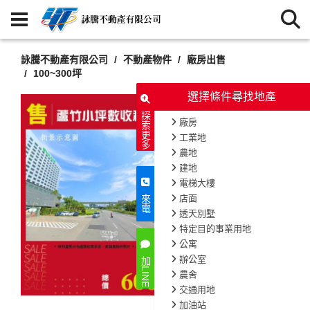
詠騰不動產有限公司
不動產物件
廠房出售
100~300坪
選擇條件尋找地產
探索更多
廠房
工業地
農地
建地
電梯大樓
店面
來電
透天別墅
特定目的事業用地
公寓
辦公室
加LINE
農舍
交通用地
加油站