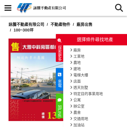
詠騰不動產有限公司
不動產物件
廠房出售
100~300坪
選擇條件尋找地產
探索更多
廠房
工業地
農地
建地
電梯大樓
店面
來電
透天別墅
特定目的事業用地
公寓
辦公室
加LINE
農舍
交通用地
加油站