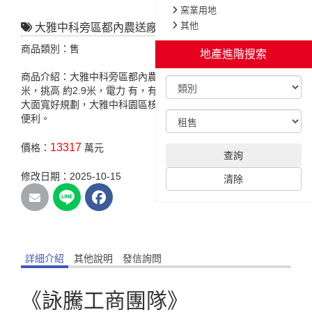
窯業用地
其他
大雅中科旁區都內農送廠房B
商品類別：售
地產進階搜索
商品介紹：大雅中科旁區都內農送廠房B，特色說明:臨路 約4
米，挑高 約2.9米，電力 有，有電水、通路完整，地面平整，
大面寬好規劃，大雅中科園區核心，近國道、快速道路，交通
便利。
13317
價格：
萬元
查詢
修改日期：2025-10-15
清除
詳細介紹
其他說明
發信詢問
《詠騰工商團隊》