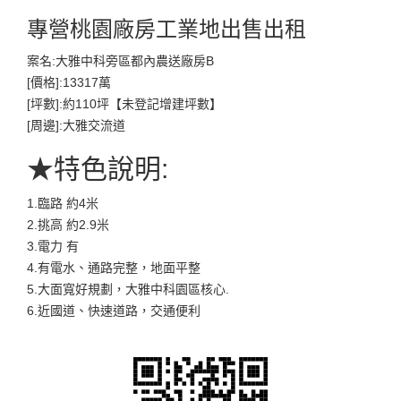
專營桃園廠房工業地出售出租
案名:大雅中科旁區都內農送廠房B
[價格]:13317萬
[坪數]:約110坪【未登記增建坪數】
[周邊]:大雅交流道
★特色說明:
1.臨路 約4米
2.挑高 約2.9米
3.電力 有
4.有電水、通路完整，地面平整
5.大面寬好規劃，大雅中科園區核心.
6.近國道、快速道路，交通便利