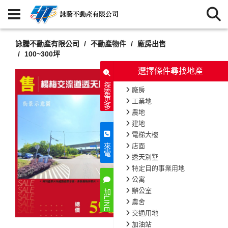
詠騰不動產有限公司
不動產物件
廠房出售
100~300坪
選擇條件尋找地產
探索更多
廠房
工業地
農地
建地
電梯大樓
店面
來電
透天別墅
特定目的事業用地
公寓
辦公室
加LINE
農舍
交通用地
加油站