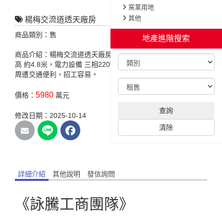
窯業用地
其他
楊梅交流道透天廠房
商品類別：售
地產進階搜索
商品介紹：楊梅交流道透天廠房，特色說明，臨路 約20米，挑
高 約4.8米，電力設備 三相220V ，位於楊梅交流道旁，近市區
周遭交通便利，招工容易。
5980
價格：
萬元
查詢
修改日期：2025-10-14
清除
詳細介紹
其他說明
發信詢問
《詠騰工商團隊》