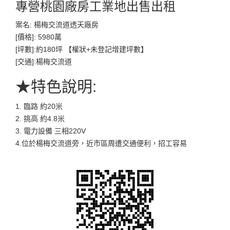
專營桃園廠房工業地出售出租
案名: 楊梅交流道透天廠房
[價格]: 5980萬
[坪數]:約180坪 【權狀+未登記增建坪數】
[交通]:楊梅交流道
★特色說明:
1. 臨路 約20米
2. 挑高 約4.8米
3. 電力設備 三相220V
4.位於楊梅交流道旁，近市區周遭交通便利，招工容易