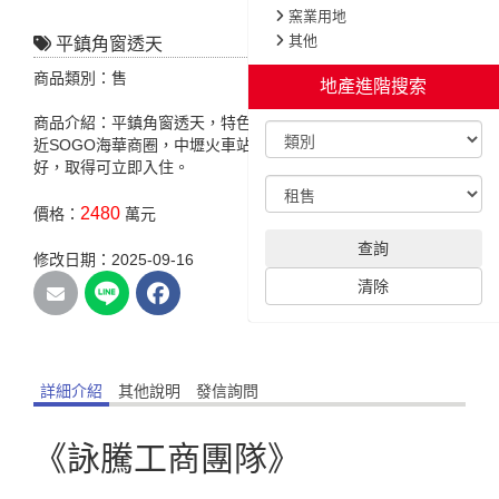
窯業用地
其他
平鎮角窗透天
商品類別：售
地產進階搜索
商品介紹：平鎮角窗透天，特色說明:近平鎮國中，新勢公園，
近SOGO海華商圈，中壢火車站，聯新國際醫院，室內屋況良
好，取得可立即入住。
2480
價格：
萬元
查詢
修改日期：2025-09-16
清除
詳細介紹
其他說明
發信詢問
《詠騰工商團隊》