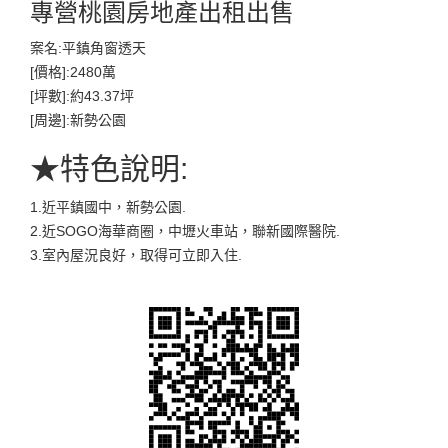
專營桃園房地產出租出售
案名:平鎮角窗透天
[價格]:2480萬
[坪數]:約43.37坪
[周邊]:新勢公園
★特色說明:
1.近平鎮國中，新勢公園.
2.近SOGO海華商圈，中壢火車站，聯新國際醫院.
3.室內屋況良好，取得可立即入住.