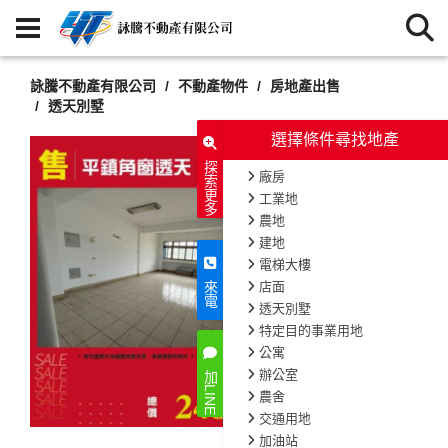
詠騰不動產有限公司
不動產物件
房地產出售
透天別墅
選擇條件尋找地產
探索更多
廠房
工業地
農地
建地
電梯大樓
店面
來電
透天別墅
特定目的事業用地
公寓
辦公室
加LINE
農舍
交通用地
加油站