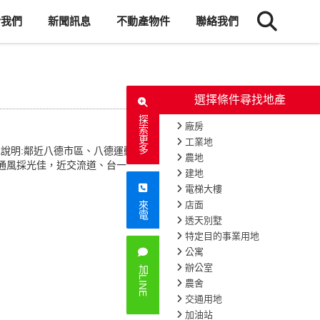
於我們
新聞訊息
不動產物件
聯絡我們
選擇條件尋找地產
探索更多
廠房
工業地
說明:鄰近八德市區、八德運動
農地
 通風採光佳，近交流道、台一
建地
電梯大樓
店面
來電
透天別墅
特定目的事業用地
公寓
辦公室
加LINE
農舍
交通用地
加油站