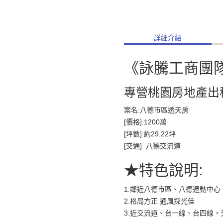
詳細介紹
《詠騰工商團
專營桃園房地產出
案名:八德市區透天房
[價格]:1200萬
[坪數]:約29.22坪
[交通]: 八德交流道
★特色說明:
1.鄰近八德市區、八德運動中
2.格局方正 通風採光佳
3.近交流道、台一線、台四線，