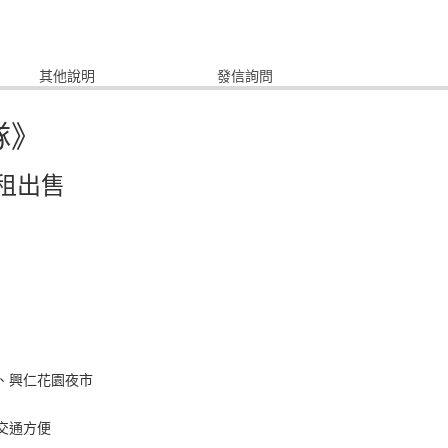
其他說明
發信詢問
隊》
租出售
心、興仁花園夜市
交通方便