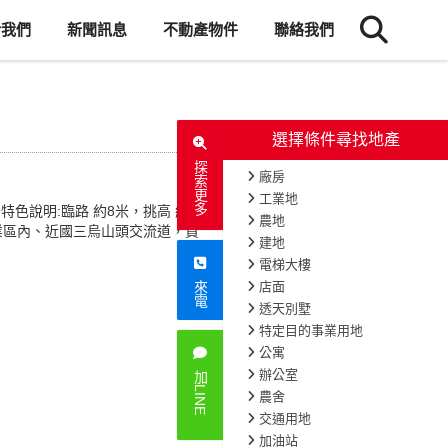
於我們
新聞訊息
不動產物件
聯絡我們
選擇條件尋找地產
探索更多
廠房
工業地
色說明:臨路 約8米，挑高 約
農地
田工業區內、近國三烏山頭交流道，買
建地
電梯大樓
店面
來電
透天別墅
特定目的事業用地
公寓
辦公室
加LINE
農舍
交通用地
加油站