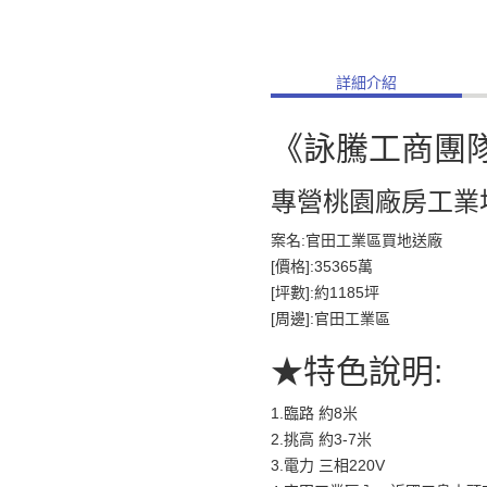
詳細介紹
《詠騰工商團
專營桃園廠房工業
案名:官田工業區買地送廠
[價格]:35365萬
[坪數]:約1185坪
[周邊]:官田工業區
★特色說明:
1.臨路 約8米
2.挑高 約3-7米
3.電力 三相220V