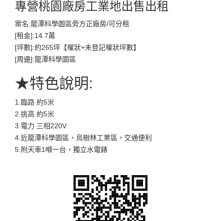
專營桃園廠房工業地出售出租
案名:龍潭科學園區旁方正廠房/可分租
[租金]:14.7萬
[坪數]:約265坪【權狀+未登記權狀坪數】
[周邊]:龍潭科學園區
★特色說明:
1.臨路 約5米
2.挑高 約5米
3.電力 三相220V
4.近龍潭科學園區，烏樹林工業區，交通便利
5.附天車1噸一台，獨立水電錶