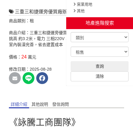
窯業用地
其他
三重三和捷運旁優質廠辦
商品類別：租
地產進階搜索
商品介紹：三重三和捷運旁優質廠辦，特色說明:臨路 約25米，
挑高 約3.2米，電力 三相220V，廠辦地點醒目，企業形象佳.，
室內裝潢完善，省去建置成本
24
價格：
萬元
查詢
修改日期：2025-08-28
清除
詳細介紹
其他說明
發信詢問
《詠騰工商團隊》