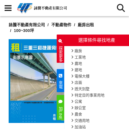
詠騰不動產有限公司
不動產物件
廠房出租
100~300坪
選擇條件尋找地產
探索更多
廠房
工業地
農地
建地
電梯大樓
店面
來電
透天別墅
特定目的事業用地
公寓
辦公室
加LINE
農舍
交通用地
加油站