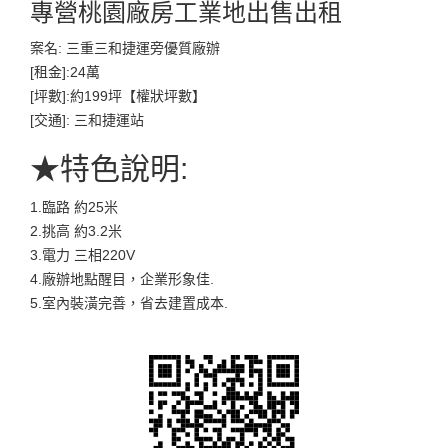
專營桃園廠房工業地出售出租
案名: 三重三和捷運旁優質廠辦
[租金]:24萬
[坪數]:約199坪【權狀坪數】
[交通]: 三和捷運站
★特色說明:
1.臨路 約25米
2.挑高 約3.2米
3.電力 三相220V
4.廠辦地點醒目，企業形象佳.
5.室內裝潢完善，省去建置成本.