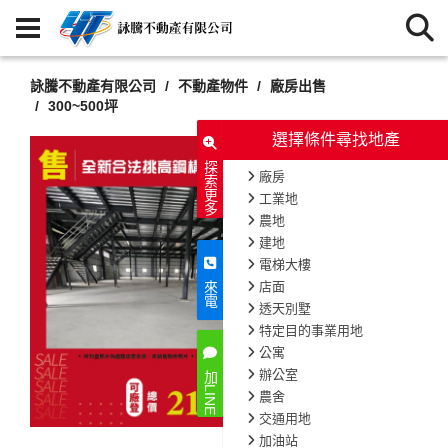
詠騰不動產有限公司
不動產物件
廠房出售
300~500坪
選擇條件尋找地產
探索更多
廠房
工業地
農地
建地
電梯大樓
店面
來電
透天別墅
特定目的事業用地
公寓
辦公室
加LINE
農舍
交通用地
加油站