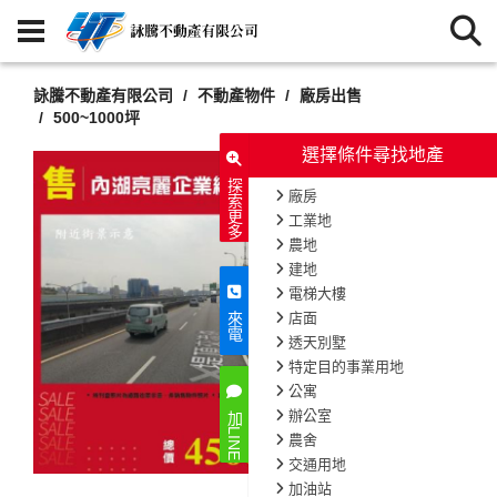
詠騰不動產有限公司
不動產物件
廠房出售
500~1000坪
選擇條件尋找地產
探索更多
廠房
工業地
農地
建地
電梯大樓
店面
來電
透天別墅
特定目的事業用地
公寓
辦公室
加LINE
農舍
交通用地
加油站