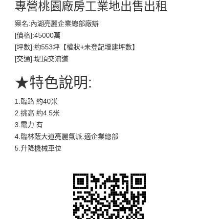
專營桃園廠房工業地出售出租
案名:內湖亮麗企業總部廠辦
[價格]:45000萬
[坪數]:約553坪【權狀+未登記增建坪數】
[交通]:堤頂交流道
★特色說明:
1.臨路 約40米
2.挑高 約4.5米
3.電力 有
4.臨林蔭大道亮麗氣派.適企業總部
5.升降機械車位