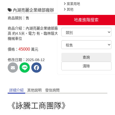
窯業用地
其他
內湖亮麗企業總部廠辦
商品類別：售
地產進階搜索
商品介紹：內湖亮麗企業總部廠辦，特色說明:臨路 約40米，挑
高 約4.5米，電力 有，臨林蔭大道亮麗氣派.適企業總部，升降
機械車位
45000
價格：
萬元
查詢
修改日期：2025-08-12
清除
詳細介紹
其他說明
發信詢問
《詠騰工商團隊》