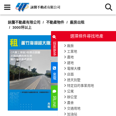
詠騰不動產有限公司
不動產物件
廠房出租
3000坪以上
選擇條件尋找地產
探索更多
廠房
工業地
農地
建地
電梯大樓
店面
來電
透天別墅
特定目的事業用地
公寓
辦公室
加LINE
農舍
交通用地
加油站