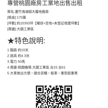
專營桃園廠房工業地出售出租
案名:蘆竹海湖超大腹地廠房
[租金]:170萬
[坪數]:約10393坪【權狀+空地+未登記增建坪數】
[周邊]:大園工業區
★特色說明:
1.臨路 約10米
2.挑高 約4.3米
3.電力 50馬
4.周邊:桃園機場.大園工業區.台15.台61
5.大車進出方便，適合貨櫃，板車，重型起重業