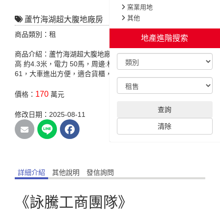
窯業用地
其他
蘆竹海湖超大腹地廠房
商品類別：租
地產進階搜索
商品介紹：蘆竹海湖超大腹地廠房，特色說明:臨路 約10米，挑
高 約4.3米，電力 50馬，周邊:桃園機場.大園工業區.台15.台
61，大車進出方便，適合貨櫃，板車，重型起重業。
170
價格：
萬元
查詢
修改日期：2025-08-11
清除
詳細介紹
其他說明
發信詢問
《詠騰工商團隊》