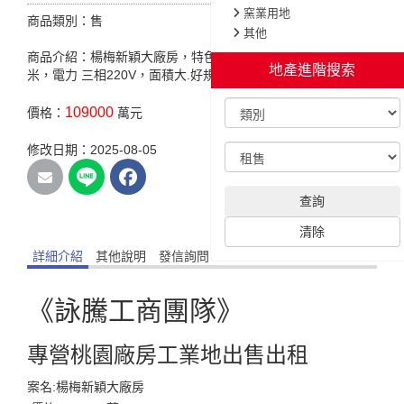
窯業用地
商品類別：售
其他
商品介紹：楊梅新穎大廠房，特色說明:臨路 約米，挑高 約
地產
米，電力 三相220V，面積大.好規劃利用。
109000
價格：
萬元
修改日期：2025-08-05
詳細介紹
其他說明
發信詢問
《詠騰工商團隊》
專營桃園廠房工業地出售出租
案名:楊梅新穎大廠房