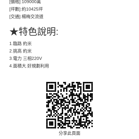
[價格]:109000萬
[坪數]:約10425坪
[交通]:楊梅交流道
★特色說明:
1.臨路 約米
2.挑高 約米
3.電力 三相220V
4.面積大.好規劃利用
分享此頁面