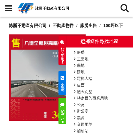
詠騰不動產有限公司
不動產物件
廠房出售
100坪以下
選擇條件尋找地產
探索更多
廠房
工業地
農地
建地
電梯大樓
店面
來電
透天別墅
特定目的事業用地
公寓
辦公室
加LINE
農舍
交通用地
加油站