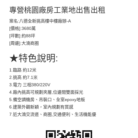
專營桃園廠房工業地出售出租
案名:八德全新挑高樓中樓廠辦-A
[價格]:3680萬
[坪數]:約88坪
[周邊]:大湳商圈
★特色說明:
1.臨路 約12米
2.挑高 約7.1米
3.電力 三相380/220V
4.廠內挑高可規劃夾層,位邊間雙面採光
5.備空調機房、吊裝口、全室epoxy地板
6.建築外觀新穎，室內規劃有質感
7.近大湳交流道、商圈,交通便利、生活機能優