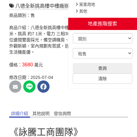
窯業用地
八德全新挑高樓中樓廠辦-A
其他
商品類別：售
地產進階搜索
商品介紹：八德全新挑高樓中樓廠辦-A，特色說明:臨路 約12
米，挑高 約7.1米，電力 三相380/220V，廠內挑高可規劃夾層,
位邊間雙面採光，備空調機房、吊裝口、全室epoxy地板，建築
外觀新穎，室內規劃有質感，近大湳交流道、商圈,交通便利、
生活機能優。
3680
價格：
萬元
查詢
修改日期：2025-07-04
清除
詳細介紹
其他說明
發信詢問
《詠騰工商團隊》