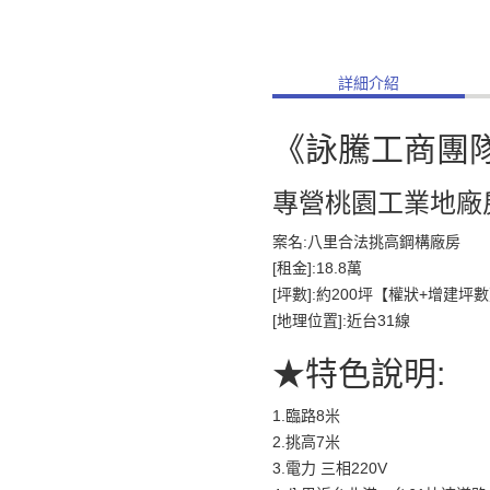
詳細介紹
《詠騰工商團
專營桃園工業地廠
案名:八里合法挑高鋼構廠房
[租金]:18.8萬
[坪數]:約200坪【權狀+增建坪
[地理位置]:近台31線
★特色說明:
1.臨路8米
2.挑高7米
3.電力 三相220V