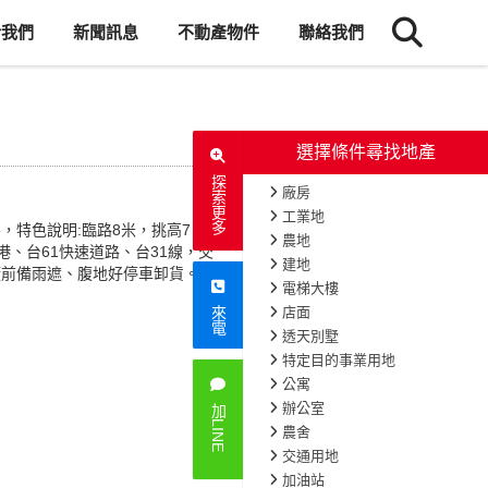
於我們
新聞訊息
不動產物件
聯絡我們
選擇條件尋找地產
探索更多
廠房
工業地
，特色說明:臨路8米，挑高7
農地
港、台61快速道路、台31線，交
建地
廠前備雨遮、腹地好停車卸貨。
電梯大樓
店面
來電
透天別墅
特定目的事業用地
公寓
辦公室
加LINE
農舍
交通用地
加油站