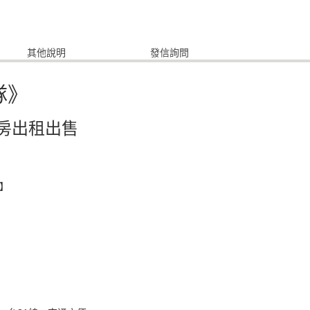
其他說明
發信詢問
隊》
房出租出售
數】