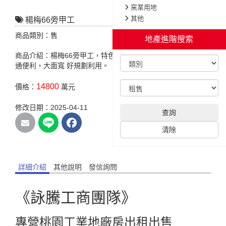
窯業用地
其他
楊梅66旁甲工
商品類別：售
地產進階搜索
商品介紹：楊梅66旁甲工，特色說明:臨路11米，近台66線.交
通便利，大面寬.好規劃利用。
14800
價格：
萬元
修改日期：2025-04-11
查詢
清除
詳細介紹
其他說明
發信詢問
《詠騰工商團隊》
專營桃園工業地廠房出租出售