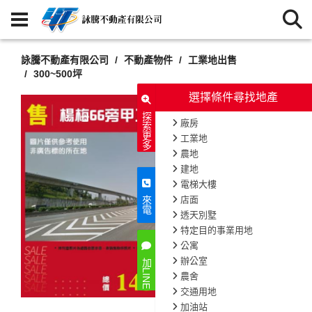
詠騰不動產有限公司
不動產物件
工業地出售
300~500坪
選擇條件尋找地產
探索更多
廠房
工業地
農地
建地
電梯大樓
店面
來電
透天別墅
特定目的事業用地
公寓
辦公室
加LINE
農舍
交通用地
加油站