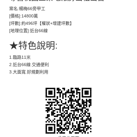
案名:楊梅66旁甲工
[價格]:14800萬
[坪數]:約496坪【權狀+增建坪數】
[地理位置]:近台66線
★特色說明:
1.臨路11米
2.近台66線.交通便利
3.大面寬.好規劃利用