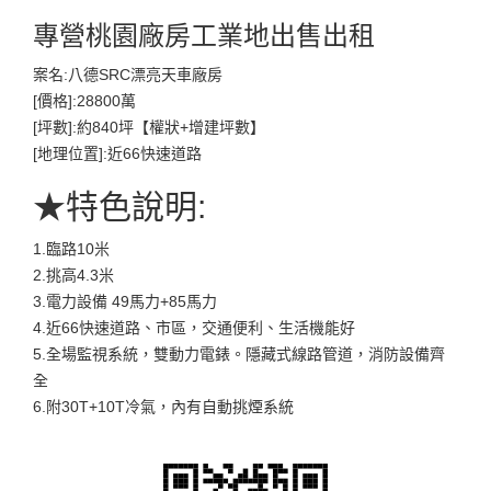
專營桃園廠房工業地出售出租
案名:八德SRC漂亮天車廠房
[價格]:28800萬
[坪數]:約840坪【權狀+增建坪數】
[地理位置]:近66快速道路
★特色說明:
1.臨路10米
2.挑高4.3米
3.電力設備 49馬力+85馬力
4.近66快速道路、市區，交通便利、生活機能好
5.全場監視系統，雙動力電錶。隱藏式線路管道，消防設備齊
全
6.附30T+10T冷氣，內有自動挑煙系統