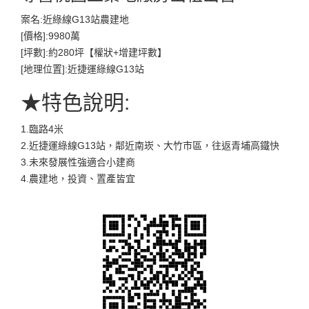
案名:近綠線G13站農建地
[價格]:9980萬
[坪數]:約280坪【權狀+增建坪數】
[地理位置]:近捷運綠線G13站
★特色說明:
1.臨路4米
2.近捷運綠線G13站，鄰近南崁、大竹市區，往返青埔高鐵快
3.未來發展性強適合小建商
4.農建地，投資、置產皆宜