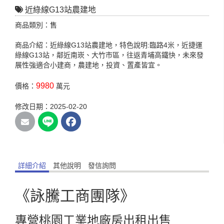
近綠線G13站農建地
商品類別：售
商品介紹：近綠線G13站農建地，特色說明:臨路4米，近捷運
綠線G13站，鄰近南崁、大竹市區，往返青埔高鐵快，未來發
展性強適合小建商，農建地，投資、置產皆宜。
9980
價格：
萬元
修改日期：2025-02-20
詳細介紹
其他說明
發信詢問
《詠騰工商團隊》
專營桃園工業地廠房出租出售