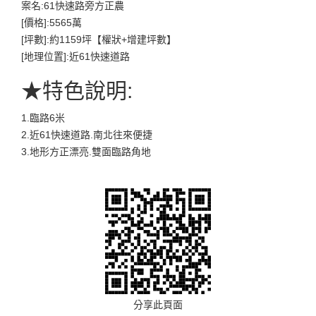
案名:61快速路旁方正農
[價格]:5565萬
[坪數]:約1159坪【權狀+增建坪數】
[地理位置]:近61快速道路
★特色說明:
1.臨路6米
2.近61快速道路.南北往來便捷
3.地形方正漂亮.雙面臨路角地
分享此頁面