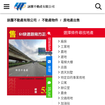
詠騰不動產有限公司
不動產物件
房地產出售
選擇條件尋找地產
探索更多
廠房
工業地
農地
建地
電梯大樓
店面
來電
透天別墅
特定目的事業用地
公寓
辦公室
加LINE
農舍
交通用地
加油站