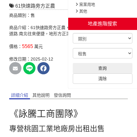
窯業用地
61快速路旁方正農
其他
商品類別：售
地產進階搜索
商品介紹：61快速路旁方正農，特色說明:臨路6米，近61快速
道路.南北往來便捷，地形方正漂亮.雙面臨路角地。
5565
價格：
萬元
修改日期：2025-02-12
查詢
清除
詳細介紹
其他說明
發信詢問
《詠騰工商團隊》
專營桃園工業地廠房出租出售