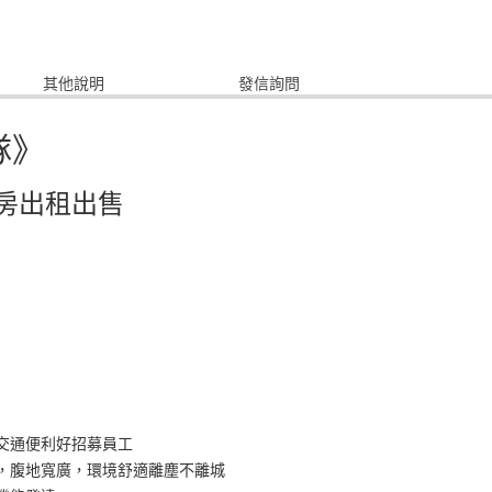
其他說明
發信詢問
隊》
房出租出售
】
，交通便利好招募員工
亭，腹地寬廣，環境舒適離塵不離城