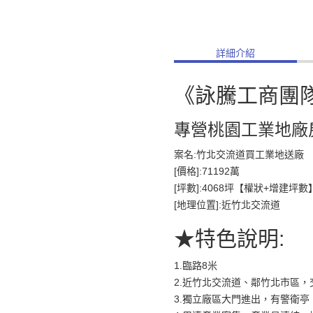
詳細介紹
《詠騰工商團
專營桃園工業地廠
案名:竹北交流道買工業地送廠
[價格]:71192萬
[坪數]:4068坪【權狀+增建坪數
[地理位置]:近竹北交流道
★特色說明:
1.臨路8米
2.近竹北交流道、鄰竹北市區
3.獨立廠區大門進出，有警衛