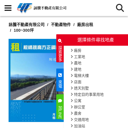
詠騰不動產有限公司
不動產物件
廠房出租
100~300坪
選擇條件尋找地產
探索更多
廠房
工業地
農地
建地
電梯大樓
店面
來電
透天別墅
特定目的事業用地
公寓
辦公室
加LINE
農舍
交通用地
加油站