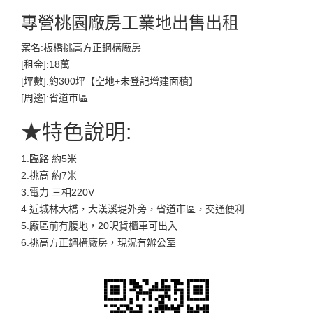
專營桃園廠房工業地出售出租
案名:板橋挑高方正鋼構廠房
[租金]:18萬
[坪數]:約300坪【空地+未登記增建面積】
[周邊]:省道市區
★特色說明:
1.臨路 約5米
2.挑高 約7米
3.電力 三相220V
4.近城林大橋，大漢溪堤外旁，省道市區，交通便利
5.廠區前有腹地，20呎貨櫃車可出入
6.挑高方正鋼構廠房，現況有辦公室