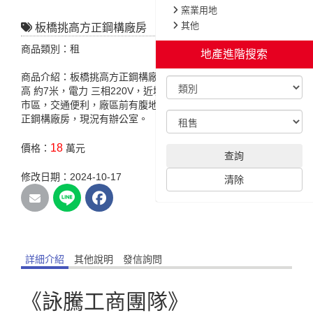
窯業用地
其他
板橋挑高方正鋼構廠房
商品類別：租
地產進階搜索
商品介紹：板橋挑高方正鋼構廠房，特色說明:臨路 約5米，挑
高 約7米，電力 三相220V，近城林大橋，大漢溪堤外旁，省道
市區，交通便利，廠區前有腹地，20呎貨櫃車可出入，挑高方
正鋼構廠房，現況有辦公室。
18
價格：
萬元
查詢
修改日期：2024-10-17
清除
詳細介紹
其他說明
發信詢問
《詠騰工商團隊》