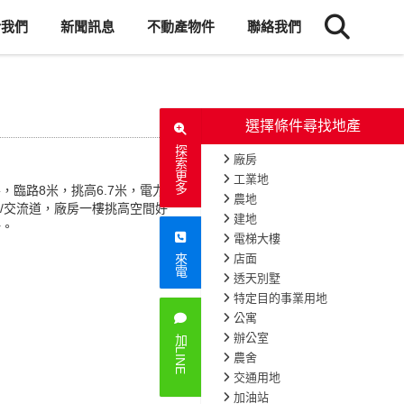
於我們
新聞訊息
不動產物件
聯絡我們
選擇條件尋找地產
探索更多
廠房
工業地
，臨路8米，挑高6.7米，電力設
農地
車站/交流道，廠房一樓挑高空間好
建地
一。
電梯大樓
店面
來電
透天別墅
特定目的事業用地
公寓
辦公室
加LINE
農舍
交通用地
加油站