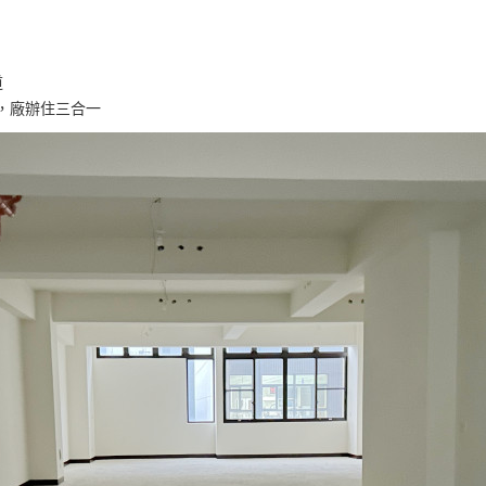
道
，廠辦住三合一