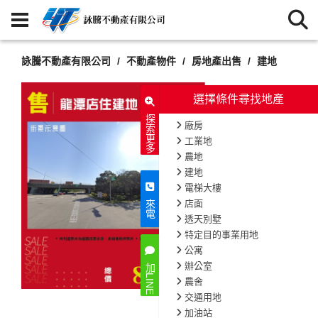
詠騰不動產有限公司
不動產物件
房地產出售
建地
選擇條件尋找地產
探索更多
廠房
工業地
農地
建地
電梯大樓
店面
來電
透天別墅
特定目的事業用地
公寓
辦公室
加LINE
農舍
交通用地
加油站