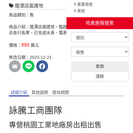
窯業用地
龍潭店面建地
其他
商品類別：售
地產進階搜索
商品介紹：龍潭店面建地，臨路20米，台3線省道大馬路旁，適
合各行各業，已完成水表、電表裝設，超值低總價建地。
899
價格：
萬元
修改日期：2023-12-21
查詢
清除
詳細介紹
其他說明
發信詢問
詠騰工商團隊
專營桃園工業地廠房出租出售