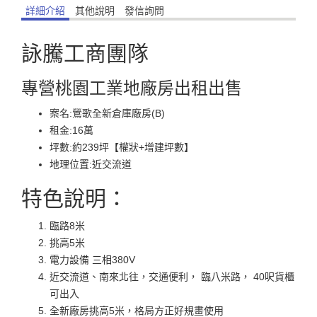
詳細介紹
其他說明
發信詢問
詠騰工商團隊
專營桃園工業地廠房出租出售
案名:鶯歌全新倉庫廠房(B)
租金:16萬
坪數:約239坪【權狀+增建坪數】
地理位置:近交流道
特色說明：
臨路8米
挑高5米
電力設備 三相380V
近交流道、南來北往，交通便利， 臨八米路， 40呎貨櫃
可出入
全新廠房挑高5米，格局方正好規畫使用