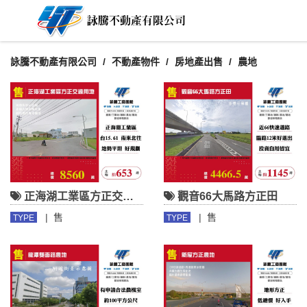
詠騰不動產有限公司
不動產物件
房地產出售
農地
正海湖工業區方正交通用地
觀音66大馬路方正田
|
售
|
售
TYPE
TYPE