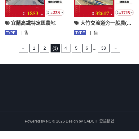
宜蘭高鐵特定區農地
大竹交流道旁一般農(交通用地變更中)
|
售
|
售
TYPE
TYPE
«
1
2
(3)
4
5
6
...
39
»
Powered by
NC
© 2026 Design by
CADCH
登錄帳號