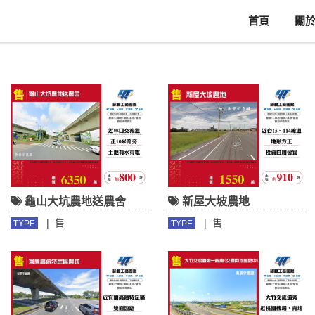
首頁
關
龜山大坑農地送農舍
新屋大坡農地
|
售
|
售
TYPE
TYPE