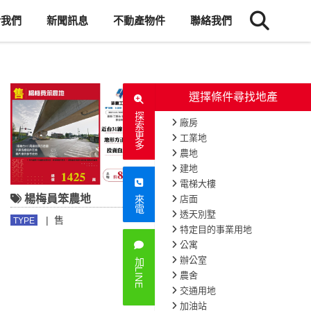
於我們
新聞訊息
不動產物件
聯絡我們
選擇條件尋找地產
探索更多
廠房
工業地
農地
建地
電梯大樓
楊梅員笨農地
龍潭交流道旁方正交通用地
店面
來電
透天別墅
|
售
|
售
TYPE
TYPE
特定目的事業用地
公寓
辦公室
加LINE
農舍
交通用地
加油站