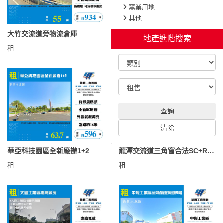
窯業用地
其他
大竹交流道旁物流倉庫
大園工業區全新氣派廠房
地產進階搜索
租
租
查詢
清除
華亞科技園區全新廠辦1+2
龍潭交流道三角窗合法SC+RC廠房
租
租