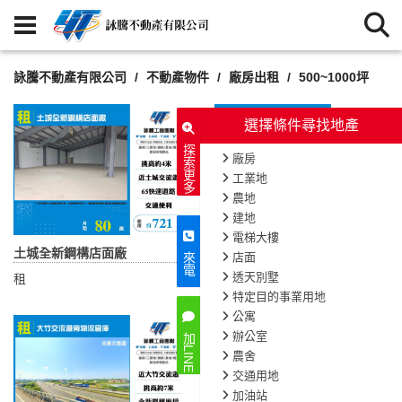
詠騰不動產有限公司
不動產物件
廠房出租
500~1000坪
選擇條件尋找地產
探索更多
廠房
工業地
農地
建地
電梯大樓
土城全新鋼構店面廠
樹林柑園透天廠房
店面
來電
透天別墅
租
租
特定目的事業用地
公寓
辦公室
加LINE
農舍
交通用地
加油站