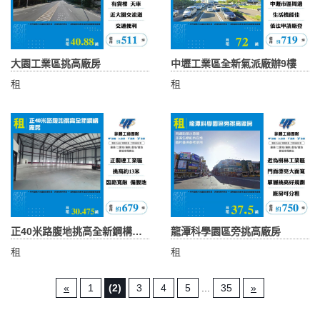
大園工業區挑高廠房
中壢工業區全新氣派廠辦9樓
租
租
正40米路腹地挑高全新鋼構廠房
龍潭科學園區旁挑高廠房
租
租
«
1
(2)
3
4
5
...
35
»