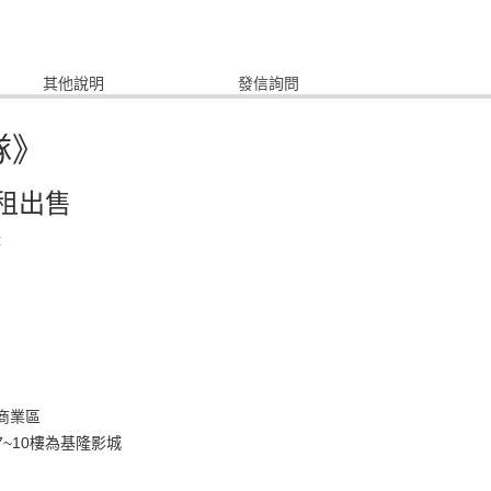
其他說明
發信詢問
隊》
租出售
樓
商業區
~10樓為基隆影城