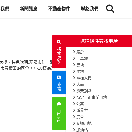
於我們
新聞訊息
不動產物件
聯絡我們
選擇條件尋找地產
探索更多
廠房
工業地
觀大樓，特色說明:基隆市信一路與
農地
市最精華的區位，7~10樓為基
建地
電梯大樓
店面
來電
透天別墅
特定目的事業用地
公寓
辦公室
加LINE
農舍
交通用地
加油站