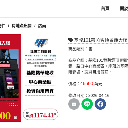
首頁
關
物件
房地產出售
店面
基隆101萊茵雲頂景觀大樓
商品類別：售
商品介紹：基隆101萊茵雲頂景
義一路口中心商業區，座落於基隆
隆影城，投資自用皆宜。
46600
價格：
萬元
修改日期：2026-04-16