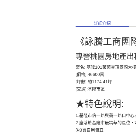
詳細介紹
《詠騰工商團
專營桃園房地產出
案名: 基隆101萊茵雲頂景觀大
[價格]:46600萬
[坪數]:約1174.41坪
[交通]:基隆市區
★特色說明:
1.基隆市信一路與義一路口中心
2.座落於基隆市最精華的區位，7
3投資自用皆宜