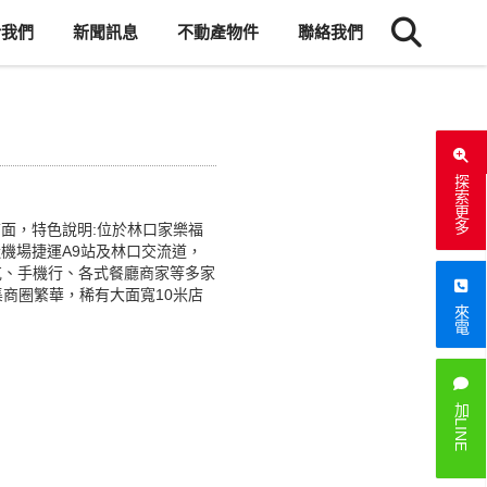
於我們
新聞訊息
不動產物件
聯絡我們
探索更多
面，特色說明:位於林口家樂福
近機場捷運A9站及林口交流道，
巴克、手機行、各式餐廳商家等多家
集商圈繁華，稀有大面寬10米店
來電
加LINE