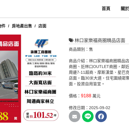
首頁
關
物件
房地產出售
店面
林口家樂福商圈精品店面
商品類別：售
商品介紹：林口家樂福商圈精品店
商圈、近林口OUTLET商圈，鄰
周邊7-11超商、摩斯漢堡、星
店面，臨30米大道，住宅圍繞密
面，投資自用皆宜。
9188
價格：
萬元
修改日期：2025-09-02