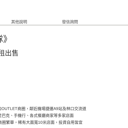
其他說明
發信詢問
隊》
租出售
OUTLET商圈，鄰近機場捷運A9站及林口交流道
、星巴克、手機行、各式餐廳商家等多家店面
商圈繁華，稀有大面寬10米店面，投資自用皆宜