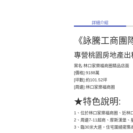
詳細介紹
《詠騰工商團
專營桃園房地產出
案名:林口家樂福商圈精品店面
[價格]:9188萬
[坪數]:約101.52坪
[周邊]:林口家樂福商圈
★特色說明:
1、位於林口家樂福商圈、近林口
2、周邊7-11超商、摩斯漢堡
3、臨30米大道，住宅圍繞密集